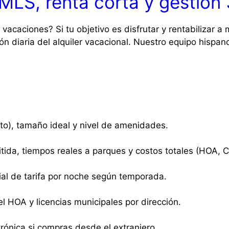
MLS, renta corta y gestión
caciones? Si tu objetivo es disfrutar y rentabilizar a 
n diaria del alquiler vacacional. Nuestro equipo hispano
xto), tamaño ideal y nivel de amenidades.
da, tiempos reales a parques y costos totales (HOA, C
al de tarifa por noche según temporada.
l HOA y licencias municipales por dirección.
trónica si compras desde el extranjero.