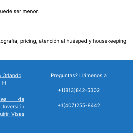
puede ser menor.
grafía, pricing, atención al huésped y housekeeping
n Orlando,
Preguntas? Llámenos a
 Fl
+1(813)842-5302
dades de
+1(407)255-8442
Inversión
irir Visas